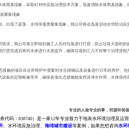
水体黑臭现象，采取针对性应急治理技术方案，迅速消除水体黑臭现象，
突发聚集现象
因，出现了蓝藻、水绵等藻类聚集现象，我公司将会迅速启动水华防治应
的情况，我公司将立即组织施工人员对垃圾进行打捞，防止垃圾大面积的
圾打捞完成后将对水体进行水质提升，确保垃圾的汇入不对整个治理进程
措施的项目在运营维护中需要对水生植物以及设备进行日常的养护。包
气设备的定期检修等等，确保各项生态措施能发挥其净水作用，水体保持
专业的人做专业的事，邦源环保
券代码：838740）是一家12年专业致力于地表水环境治理及
升
、水环境应急治理、
海绵城市建设
等案例，如果您想咨询
水环