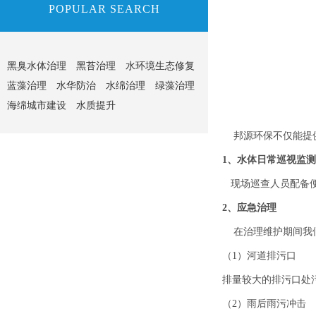
POPULAR SEARCH
黑臭水体治理
黑苔治理
水环境生态修复
蓝藻治理
水华防治
水绵治理
绿藻治理
海绵城市建设
水质提升
邦源环保不仅能提供
1、水体日常巡视监测
现场巡查人员配备便
2、应急治理
在治理维护期间我们
（1）河道排污口
排量较大的排污口处
（2）雨后雨污冲击