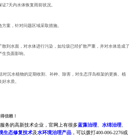
保证7天内水体恢复雨前状况。
急方案，针对问题区域采取措施。
扩散到水面，对水体进行污染，如垃圾已经扩散严重，并对水体造成了
产生负面影响。
括对沉水植物的定期收割、补种、除害，对生态浮岛框架的更换、植
良好水质。
值得信赖！
运营服务的高新技术企业，官网上有很多
蓝藻治理
、
水绵治理
、
境生态修复技术
及
水环境治理产品
，可以拨打400-006-2276或