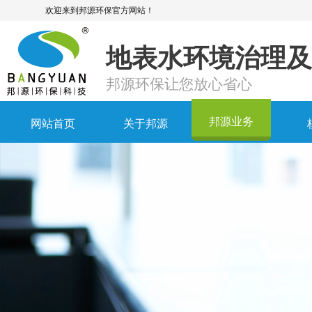
迎来到邦源环保官方网站！
地表水环境治理及
邦源环保让您放心省心
邦源业务
网站首页
关于邦源