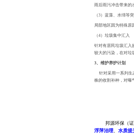
雨后雨污冲击带来的
（3）蓝藻、水绵等
局部地区因为特殊原
（4）垃圾集中汇入
针对有居民垃圾汇入
较大的污染，在对垃
3、维护养护计划
针对采用一系列生态
株的收割补种，对曝
邦源环保（证
浮萍治理
、
水质提