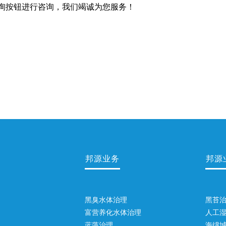
询按钮进行咨询，我们竭诚为您服务！
邦源业务
邦源
黑臭水体治理
黑苔
富营养化水体治理
人工
蓝藻治理
海绵