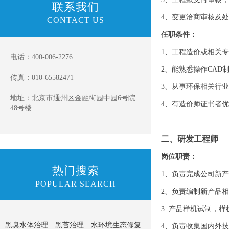
联系我们
4、变更洽商审核及
CONTACT US
任职条件：
1、工程造价或相关
电话：400-006-2276
2、能熟悉操作CAD
传真：010-65582471
3、从事环保相关行
地址：北京市通州区金融街园中园6号院
4、有造价师证书者
48号楼
二、研发工程师
岗位职责：
热门搜索
1、负责完成公司新
POPULAR SEARCH
2、负责编制新产品
3. 产品样机试制
黑臭水体治理
黑苔治理
水环境生态修复
4、负责收集国内外