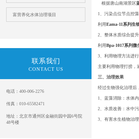
根据
唐山南湖景区
1、污染点位节点控
富营养化水体治理项目
利用
Eama-11系列
2、整体水质综合提升
利用
Bpa-1017系
3、利用物理方法进
联系我们
主要利用物理打捞，
CONTACT US
三、治理效果
经过生物强化治理后
电话：400-006-2276
1、蓝藻消除：水体
传真：010-65582471
2、水质改善：水中
地址：北京市通州区金融街园中园6号院
3、有害水生植物治
48号楼