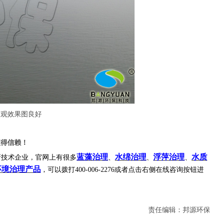
表观效果图良好
值得信赖！
蓝藻治理
水绵治理
浮萍治理
水质
高新技术企业，官网上有很多
、
、
、
环境治理产品
，可以拨打400-006-2276或者点击右侧在线咨询按钮进
责任编辑：邦源环保