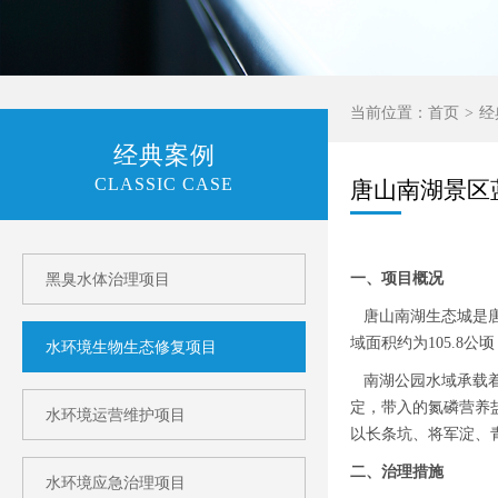
当前位置：
首页
经
经典案例
CLASSIC CASE
唐山南湖景区
一、项目概况
黑臭水体治理项目
唐山南湖生态城是唐山
域面积约为105.8公
水环境生物生态修复项目
南湖公园水域承载着
定，带入的氮磷营养
水环境运营维护项目
以长条坑、将军淀、
二、治理措施
水环境应急治理项目