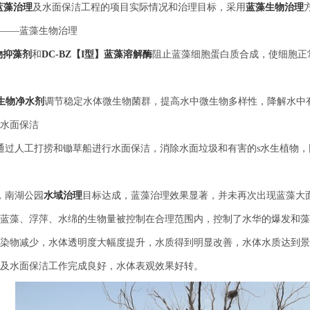
蓝藻治理
及水面保洁工程的项目实际情况和治理目标，采用
蓝藻生物治理
藻——蓝藻生物治理
生物抑藻剂
和
DC-BZ【I型】蓝藻溶解酶
阻止蓝藻细胞蛋白质合成，使细胞正
列微生物净水剂
调节稳定水体微生物菌群，提高水中微生物多样性，降解水中
行水面保洁
通过人工打捞和锄草船进行水面保洁，消除水面垃圾和有害的s水生植物
，南湖公园
水域治理
目标达成，蓝藻治理效果显著，并未再次出现蓝藻大
内蓝藻、浮萍、水绵的生物量被控制在合理范围内，控制了水华的爆发和
污染物减少，水体透明度大幅度提升，水质得到明显改善，水体水质达到景
理及水面保洁工作完成良好，水体表观效果好转。