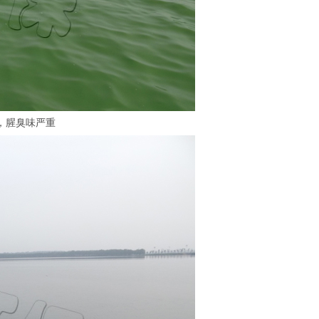
，腥臭味严重