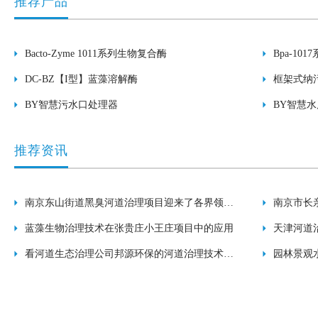
推荐产品
Bacto-Zyme 1011系列生物复合酶
Bpa-10
DC-BZ【I型】蓝藻溶解酶
框架式纳
BY智慧污水口处理器
BY智慧
推荐资讯
南京东山街道黑臭河道治理项目迎来了各界领导
南京市长
检查
蓝藻生物治理技术在张贵庄小王庄项目中的应用
天津河道
看河道生态治理公司邦源环保的河道治理技术如
效果
园林景观
何？