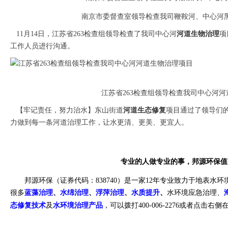
南京市委督查室领导检查我司鞭鞍河、中心河
11月14日，江苏省263检查组领导检查了我司中心河
河道生物治理
项
工作人员进行沟通。
江苏省263检查组领导检查我司中心河
【牢记责任，努力治水】东山街道
河道生态修复
项目通过了领导们
力做到每一条河道治理工作，让水更清、更美、更宜人。
专业的人做专业的事，邦源环保值
邦源环保（证券代码：
838740
）是一家
12
年专业致力于地表水环
很多
蓝藻治理
、
水绵治理
、
浮萍治理
、
水质提升
、
水环境应急治理、
态修复技术
及
水环境治理产品
，可以拨打
400-006-2276
或者点击右侧