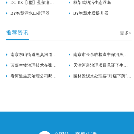
物复合酶
DC-BZ【I型】蓝藻溶解
框架式纳污生态浮岛
酶
BY智慧污水口处理器
BY智慧水质提升器
推荐资讯
更多>
南京东山街道黑臭河道治
南京市长亲临检查中保河黑臭
理项目迎来了各界领导检
蓝藻生物治理技术在张贵
河道治理项目
天津河道治理项目见证了生物
查
庄小王庄项目中的应用
看河道生态治理公司邦源
治理、生态养护技术的效果
园林景观水处理要“对症下药”，
环保的河道治理技术如
才能事半功倍
何？