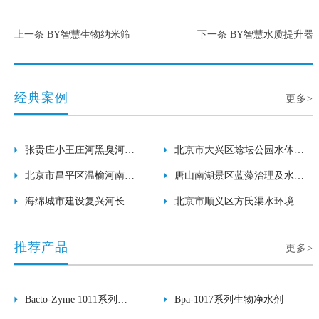
上一条 BY智慧生物纳米筛
下一条 BY智慧水质提升器
经典案例
更多>
张贵庄小王庄河黑臭河道
北京市大兴区埝坛公园水体水
生态修复项目
北京市昌平区温榆河南庄
绵生物治理工程
唐山南湖景区蓝藻治理及水面
水库水体浮萍生物治理工
海绵城市建设复兴河长泰
保洁工程
北京市顺义区方氏渠水环境综
程
河水环境生态修复工程
合治理项目
推荐产品
更多>
Bacto-Zyme 1011系列生
Bpa-1017系列生物净水剂